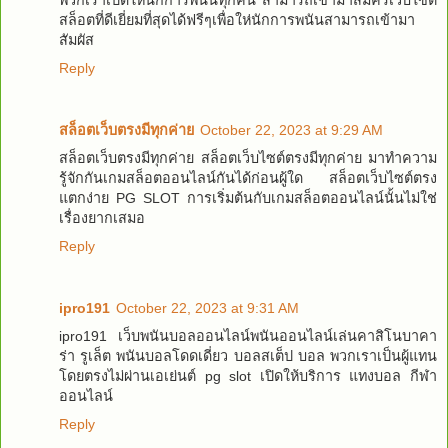
พวกเราเปิดให้นักการพนันทุกคน สามารถเข้ามาสมัครเว็บไซต์
สล็อตที่ดีเยี่ยมที่สุดได้ฟรีๆเพื่อให่นักการพนันสามารถเข้ามา
สัมผัส
Reply
สล็อตเว็บตรงมีทุกค่าย
October 22, 2023 at 9:29 AM
สล็อตเว็บตรงมีทุกค่าย สล็อตเว็บไซต์ตรงมีทุกค่าย มาทำความ
รู้จักกันเกมสล็อตออนไลน์กันได้ก่อนผู้ใด สล็อตเว็บไซต์ตรง
แตกง่าย PG SLOT การเริ่มต้นกับเกมสล็อตออนไลน์นั้นไม่ใช่
เรื่องยากเสมอ
Reply
ipro191
October 22, 2023 at 9:31 AM
ipro191 เว็บพนันบอลออนไลน์พนันออนไลน์เล่นคาสิโนบาคา
ร่า รูเล็ต พนันบอลโดดเดี่ยว บอลสเต็ป บอล พวกเราเป็นผู้แทน
โดยตรงไม่ผ่านเอเย่นต์ pg slot เปิดให้บริการ แทงบอล กีฬา
ออนไลน์
Reply