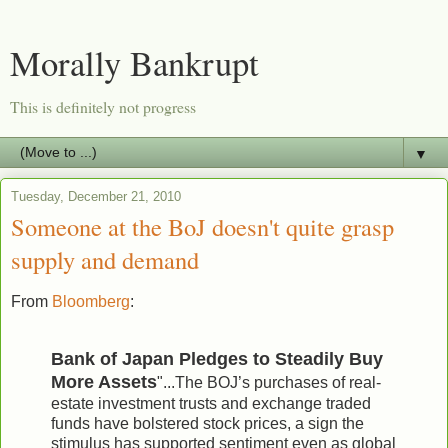
Morally Bankrupt
This is definitely not progress
▼
Tuesday, December 21, 2010
Someone at the BoJ doesn't quite grasp
supply and demand
From
Bloomberg
:
Bank of Japan Pledges to Steadily Buy
More Assets
"...The BOJ’s purchases of real-
estate investment trusts and exchange traded
funds have bolstered stock prices, a sign the
stimulus has supported sentiment even as global